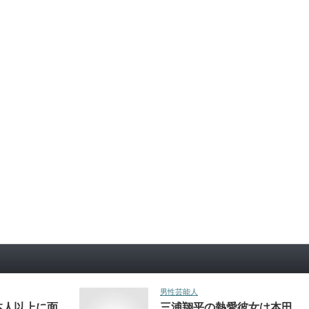
男性芸能人
本人以上に面
三浦翔平の熱愛彼女は本田