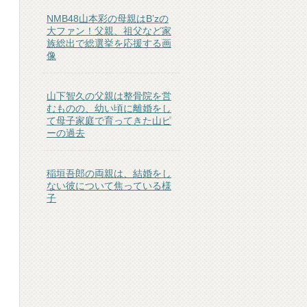
NMB48山本彩の母親はB’zの
大ファン！父親、祖父など家
族総出で総選挙を応援する画
像
山下智久の父親は整骨院を営
むものの、幼い頃に離婚をし
て母子家庭で育ってきた山ピ
ーの過去
稲垣吾郎の両親は、結婚をし
ない彼について焦っている様
子