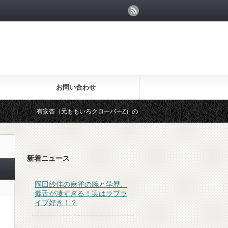
お問い合わせ
有安杏（元ももいろクローバーZ）の両親は門限などを設定する教育熱心な人ら
新着ニュース
岡田紗佳の麻雀の腕と学歴、
毒舌が凄すぎる！実はラブラ
イブ好き！？