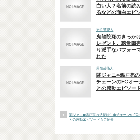
白い人？名前の読
るなどの面白エピ
男性芸能人
鬼龍院翔のきっか
レゼント。聴覚障
り派手なパフォー
れた
男性芸能人
関ジャニ∞錦戸亮
チェーンのFCオー
との感動エピソー
関ジャニ∞錦戸亮の父親は牛角チェーンのFC
との感動エピソードもご紹介