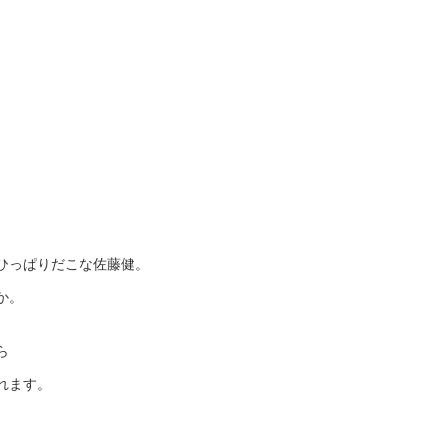
ひっぱりだこな佐藤健。
か。
ら
れます。