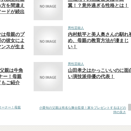
み方を間違え
翼！？意外過ぎる性格とは！
ソードが続出
男性芸能人
けは母親のプ
内村航平と美人奥さんの馴れ
害の彼女によ
め、母親の教育方法が凄まじ
マンスが生ま
い！
男性芸能人
の父親は牛角
山田孝之はかっこいいのに面
ナー！母親
い演技派俳優の代表！
ドもご紹介
オーナー！母親
小栗旬の父親は有名な舞台監督！家をプレゼントするほどの
仲の良さ