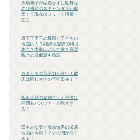
馬場典子が結婚せずに独身な
のは横領のスキャンダルが原
因！？現在はフリーで活躍
中！
坂下千里子の旦那と子どもの
現在は！？4股8股交際の噂は
本当？実家はどんな家？高梨
臨との激似話も検証
谷まりあの英語力が凄い！彼
氏は同じ大学の早稲田生！？
飯田圭織の結婚生活と子供は
順調もバスツアーが酷すぎ
る！
田中みな実と藤森慎吾の破局
理由は両親！？心の闇が深す
ぎる！