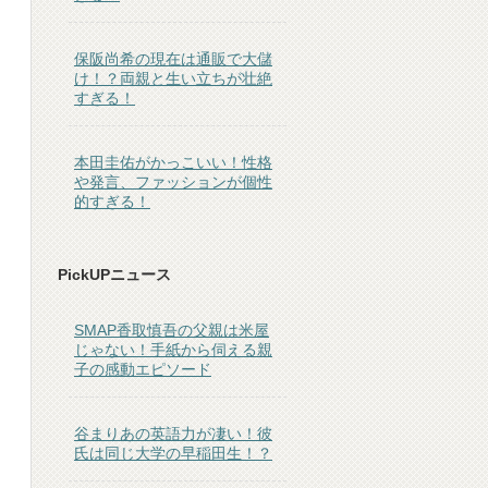
保阪尚希の現在は通販で大儲
け！？両親と生い立ちが壮絶
すぎる！
本田圭佑がかっこいい！性格
や発言、ファッションが個性
的すぎる！
PickUPニュース
SMAP香取慎吾の父親は米屋
じゃない！手紙から伺える親
子の感動エピソード
谷まりあの英語力が凄い！彼
氏は同じ大学の早稲田生！？